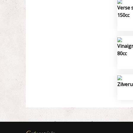
Verse 
150cc
Vinaig
80cc
Zilveru