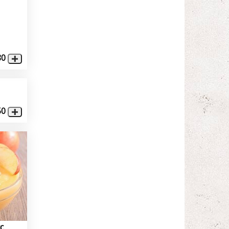
80
50
c