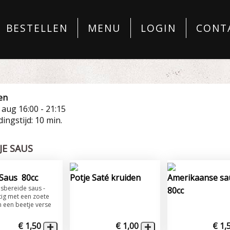
BESTELLEN
MENU
LOGIN
CONT
en
8 aug
16:00 - 21:15
ingstijd: 10 min.
JE SAUS
Saus 80cc
Potje Saté kruiden
Amerikaanse s
isbereide saus -
80cc
ttig met een zoete
n een beetje verse
€ 1,50
€ 1,00
€ 1,