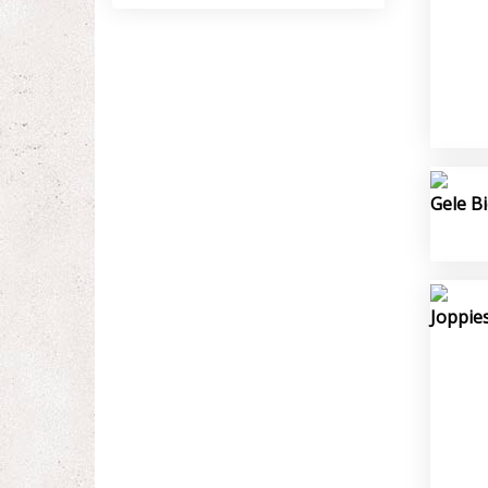
Gele B
Joppie