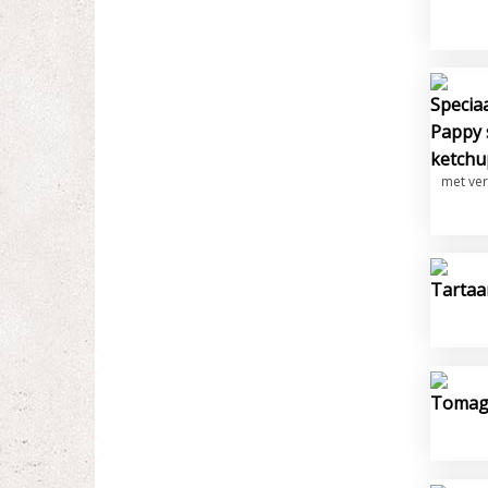
Specia
Pappy 
ketchu
met ver
Tartaa
Tomag