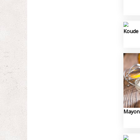
Koude 
Mayona