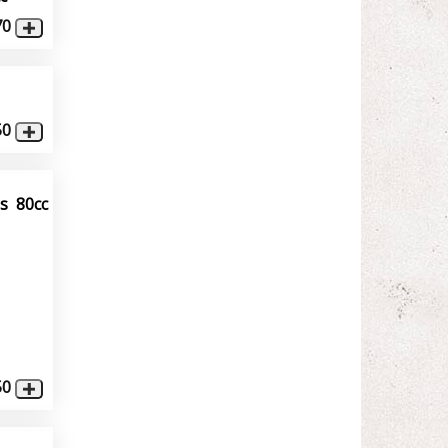
70
50
s 80cc
50