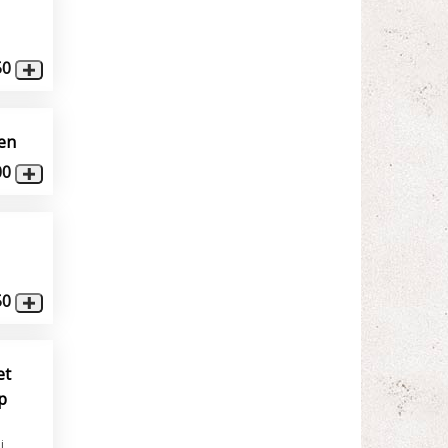
50
den
00
50
et
up
i