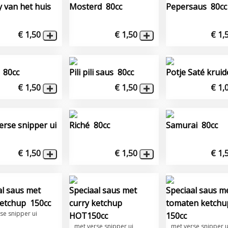
y van het huis
Mosterd 80cc
Pepersaus 80cc
€ 1,50
€ 1,50
€ 1,
 80cc
Pili pili saus 80cc
Potje Saté krui
€ 1,50
€ 1,50
€ 1,
verse snipper ui
Riché 80cc
Samurai 80cc
€ 1,50
€ 1,50
€ 1,
al saus met
Speciaal saus met
Speciaal saus m
ketchup 150cc
curry ketchup
tomaten ketch
se snipper ui
HOT150cc
150cc
met verse snipper ui
met verse snipper u