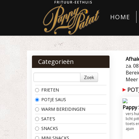
HOME
Afhal
Categorieën
za. 0
Bereid
Zoek
Meer
POT
FRIETEN
POTJE SAUS
Pappy 
WARM BEREIDINGEN
vers hu
SATE'S
licht pi
toets e
SNACKS
ajuin
MINI SNACKS