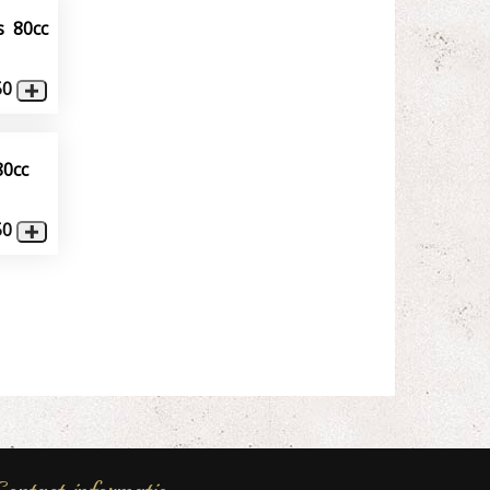
s 80cc
50
80cc
50