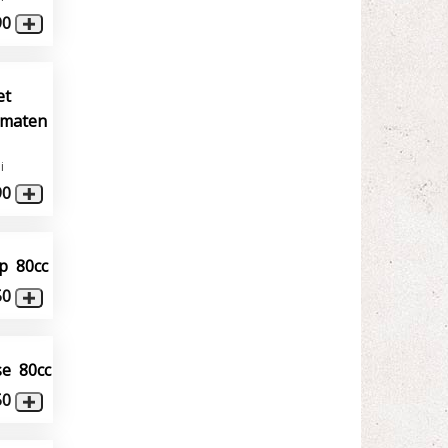
90
et
omaten
i
90
p 80cc
50
e 80cc
50