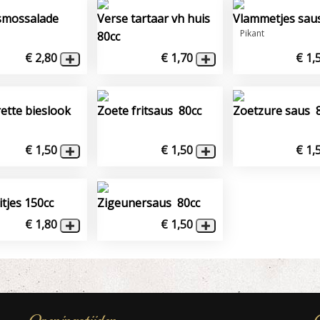
smossalade
Verse tartaar vh huis
Vlammetjes sau
Pikant
80cc
€ 2,80
€ 1,70
€ 1,
rette bieslook
Zoete fritsaus 80cc
Zoetzure saus 
€ 1,50
€ 1,50
€ 1,
itjes 150cc
Zigeunersaus 80cc
€ 1,80
€ 1,50