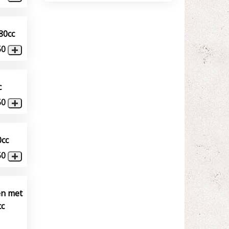
80cc
50
c
50
0cc
50
en met
cc