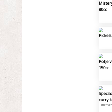
Mister
80cc
Pickels
Potje 
150cc
Specia
curry 
met ver