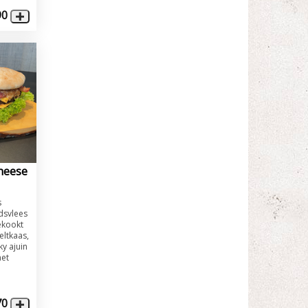
90
heese
s
dsvlees
gekookt
eltkaas,
ky ajuin
met
70