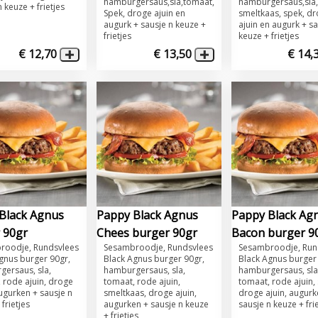
hamburgersaus,sla,tomaat,
hamburgersaus,sla
 keuze + frietjes
Spek, droge ajuin en
smeltkaas, spek, d
augurk + sausje n keuze +
ajuin en augurk + sa
frietjes
keuze + frietjes
€ 12,70
€ 13,50
€ 14,
Black Agnus
Pappy Black Agnus
Pappy Black Ag
 90gr
Chees burger 90gr
Bacon burger 9
roodje, Rundsvlees
Sesambroodje, Rundsvlees
Sesambroodje, Run
gnus burger 90gr,
Black Agnus burger 90gr,
Black Agnus burger
ersaus, sla,
hamburgersaus, sla,
hamburgersaus, sla
 rode ajuin, droge
tomaat, rode ajuin,
tomaat, rode ajuin,
augurken + sausje n
smeltkaas, droge ajuin,
droge ajuin, augurk
 frietjes
augurken + sausje n keuze
sausje n keuze + fri
+ frietjes