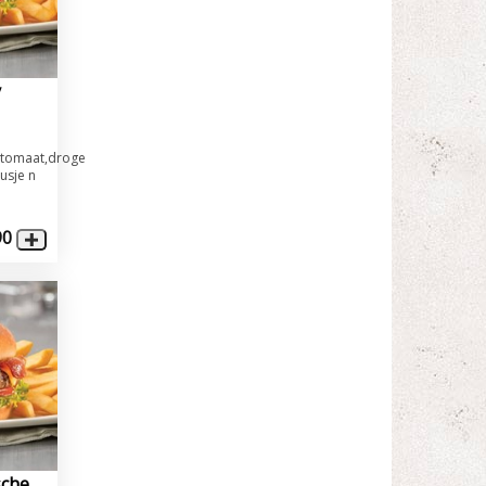
y
,tomaat,droge
usje n
90
sche