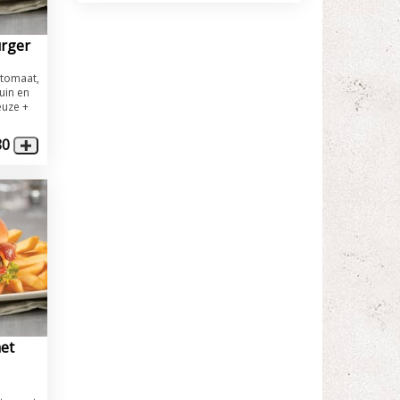
rger
,tomaat,
uin en
euze +
80
et