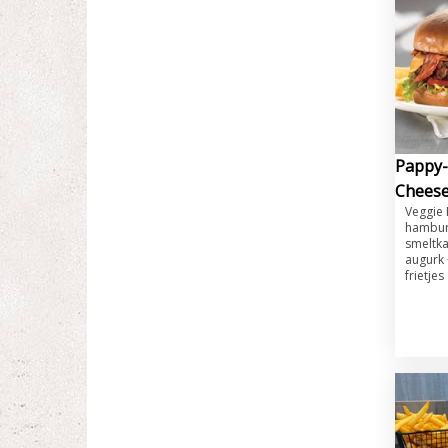
Pappy-
Chees
​Veggie
hambur
smeltka
augurk 
frietjes