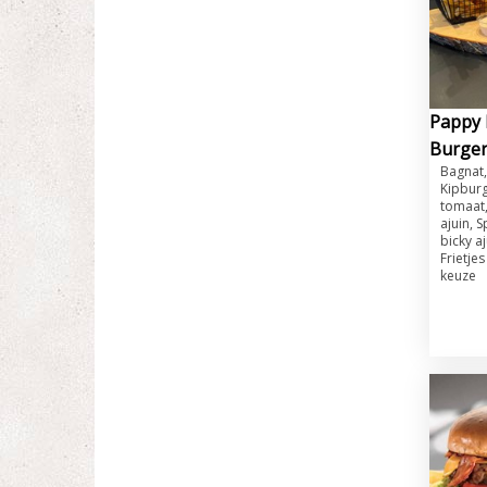
Pappy D
Burger
​Bagnat
Kipburg
tomaat,
ajuin, 
bicky a
Frietje
keuze