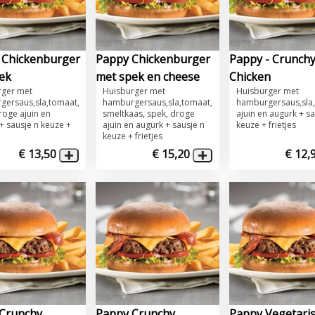
Chickenburger
Pappy Chickenburger
Pappy - Crunch
ek
met spek en cheese
Chicken
urger met
​Huisburger met
​Huisburger met
gersaus,sla,tomaat,
hamburgersaus,sla,tomaat,
hamburgersaus,sla
roge ajuin en
smeltkaas, spek, droge
ajuin en augurk + sa
+ sausje n keuze +
ajuin en augurk + sausje n
keuze + frietjes
keuze + frietjes
€ 13,50
€ 15,20
€ 12,
Crunchy
Pappy Crunchy
Pappy Vegetari