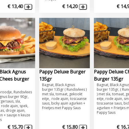
€ 13,40
€ 14,20
€ 14,
Black Agnus
Pappy Deluxe Burger
Pappy Deluxe C
Chees burger
135gr
Burger 135gr
​Bagnat, Black Agnus
​​Bagnat, Black Agnu
burger 135gr ( Rundsvlees )
burger 135gr, ( Run
roodje, Rundsvlees
met sla, tomaat, gekookt
) met sla, tomaat, 
gnus burger 90gr,
eitje, rode ajuin, toscaanse
eitje, rode ajuin, sm
ersaus, sla,
saus, bicky ajuin agurken +
toscaanse saus, bic
 rode ajuin, spek,
Frietjes met Pappy Saus
agurken + Frietjes 
as, droge ajuin,
Pappy Saus
n + sausje n keuze
es
€ 15,70
€ 15,80
€ 16,