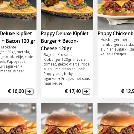
eluxe Kipfilet
Pappy Deluxe Kipfilet
Pappy Chickenb
​​Huisburger met
 + Bacon 120 gr
Burger + Bacon-
hamburgersaus,sla
, Krokante
Cheese 120gr
ajuin en augurk + sa
er 120gr, met sla,
keuze + frietjes
Bagnat, Krokante
 gekookt eitje, rode
Kipburger 120gr, met sla,
Spek, Pappysaus,
tomaat, gekookt eitje, rode
juin agurken +
ajuin, Smeltkaas en Spek
s met saus naar
Pappysaus, bicky ajuin
agurken + Frietjes met saus
naar keuze
€ 16,60
€ 17,40
€ 12,