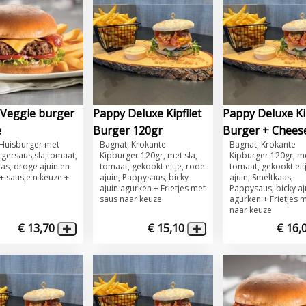
Veggie burger
Pappy Deluxe Kipfilet
Pappy Deluxe Kip
e
Burger 120gr
Burger + Chees
 ​Huisburger met
Bagnat, Krokante
Bagnat, Krokante
gersaus,sla,tomaat,
Kipburger 120gr, met sla,
Kipburger 120gr, me
as, droge ajuin en
tomaat, gekookt eitje, rode
tomaat, gekookt eit
+ sausje n keuze +
ajuin, Pappysaus, bicky
ajuin, Smeltkaas,
ajuin agurken + Frietjes met
Pappysaus, bicky aj
saus naar keuze
agurken + Frietjes 
naar keuze
€ 13,70
€ 15,10
€ 16,