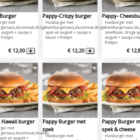
Burger
Pappy-Crispy burger
Pappy- Cheesbu
rger met
​Huisburger met
​Huisburger met
gersaus,sla,tomaat,droge
hamburgersaus,sla,tomaat,droge
hamburgersaus,sla
n augurk + sausje n
ajuin en augurk + sausje n
smeltkaas, droge aj
frietjes
keuze + frietjes
augurk + sausje n k
frietjes
€ 12,00
€ 12,20
€ 12,
 Hawaii burger
Pappy Burger met
Pappy Burger m
rger met
spek
spek & cheese
gersaus,sla,tomaat,Ananas,
​Huisburger met
Huisburger met
juin en augurk +