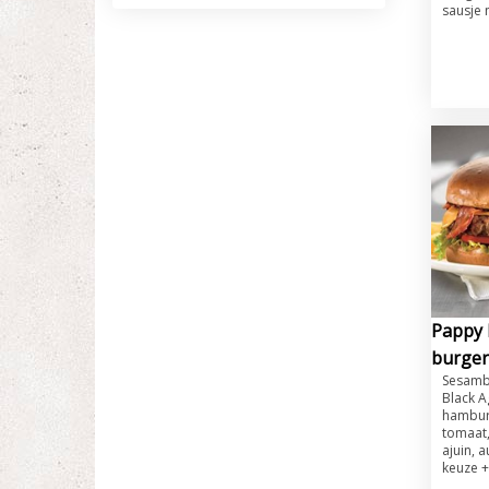
sausje n
Pappy 
burger
Sesamb
Black A
hamburg
tomaat,
ajuin, 
keuze +