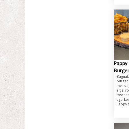
Pappy 
Burger
​​Bagna
burger 
met sla
eitje, r
toscaan
agurken
Pappy 