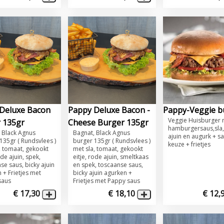
Deluxe Bacon
Pappy Deluxe Bacon -
Pappy-Veggie b
Veggie ​Huisburger
 135gr
Cheese Burger 135gr
hamburgersaus,sla
t, Black Agnus
​​Bagnat, Black Agnus
ajuin en augurk + sa
135gr ( Rundsvlees )
burger 135gr ( Rundsvlees )
keuze + frietjes
, tomaat, gekookt
met sla, tomaat, gekookt
ode ajuin, spek,
eitje, rode ajuin, smeltkaas
se saus, bicky ajuin
en spek, toscaanse saus,
 + Frietjes met
bicky ajuin agurken +
saus
Frietjes met Pappy saus
€ 17,30
€ 18,10
€ 12,