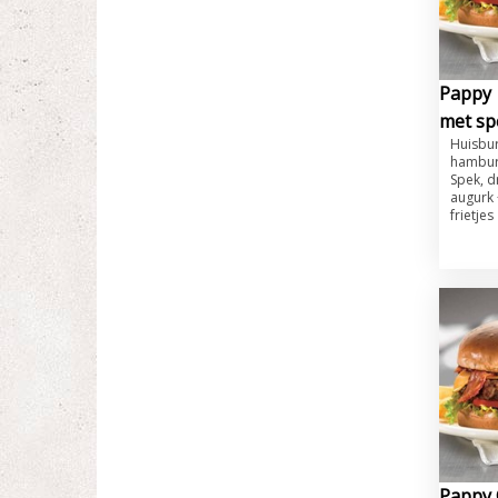
Pappy 
met sp
​​Huisb
hambur
Spek, d
augurk 
frietjes
Pappy 