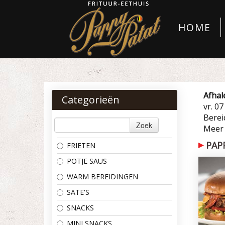
HOME
Afhal
Categorieën
vr. 0
Bereid
Zoek
Meer
PAP
FRIETEN
POTJE SAUS
WARM BEREIDINGEN
SATE'S
SNACKS
MINI SNACKS