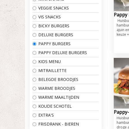
VEGGIE SNACKS
Pappy 
VIS SNACKS
Huisbu
hambur
BICKY BURGERS
ajuin e
DELUXE BURGERS
keuze + 
PAPPY BURGERS
PAPPY DELUXE BURGERS
KIDS MENU
MITRAILLETTE
BELEGDE BROODJES
WARME BROODJES
WARME MAALTIJDEN
KOUDE SCHOTEL
Pappy-
EXTRA'S
​Huisbu
hambur
FRISDRANK - BIEREN
droge a