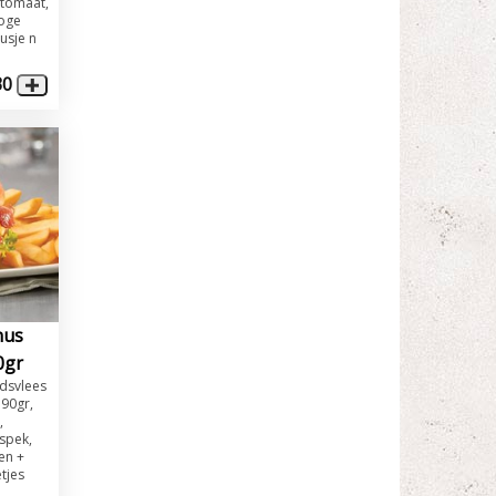
,tomaat,
roge
usje n
30
nus
0gr
dsvlees
 90gr,
,
 spek,
en +
etjes