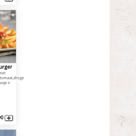
urger
 met
,tomaat,droge
usje n
90