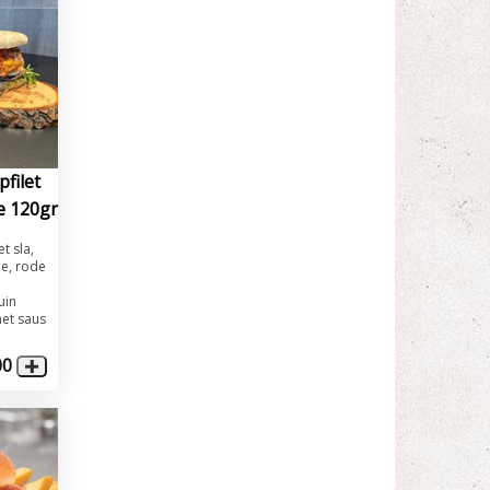
filet
e 120gr
t sla,
je, rode
uin
met saus
00