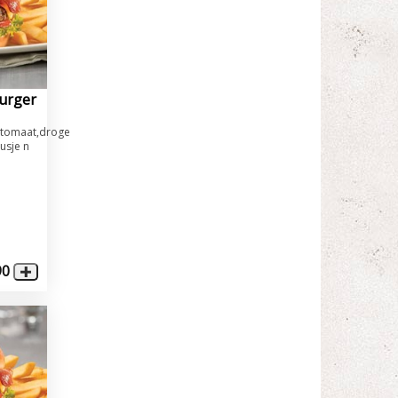
urger
,tomaat,droge
usje n
90