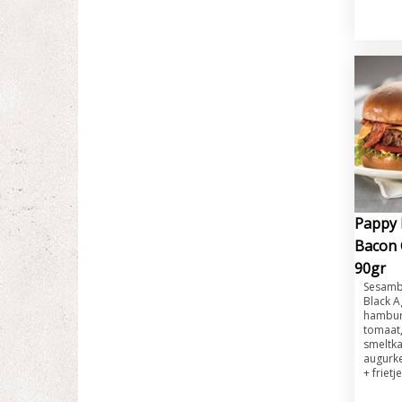
Pappy 
Bacon 
90gr
Sesamb
Black A
hamburg
tomaat,
smeltka
augurke
+ frietj